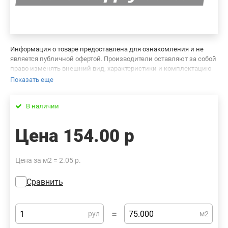
Информация о товаре предоставлена для ознакомления и не
является публичной офертой. Производители оставляют за собой
право изменять внешний вид, характеристики и комплектацию
товара, предварительно не уведомляя продавцов и потребителей.
Показать еще
Просим вас отнестись с пониманием к данному факту и заранее
приносим извинения за возможные неточности в описании и
В наличии
фотографиях товара. Будем благодарны вам за сообщение об
ошибках — это поможет сделать наш каталог еще точнее!
Цена
154.00 р
Цена за м2 = 2.05 р.
Сравнить
=
рул
м2