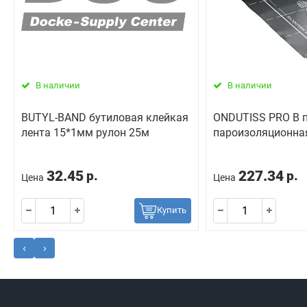
В наличии
В наличии
BUTYL-BAND бутиловая клейкая
ONDUTISS PRO B 
лента 15*1мм рулон 25м
пароизоляционна
32.45
227.34
р.
р.
Цена
Цена
Купить
‹
›