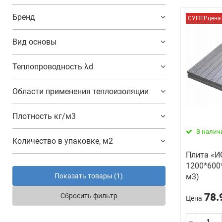
Бренд
СУПЕРцена
Вид основы
Теплопроводность λd
Области применения теплоизоляции
Плотность кг/м3
В налич
Количество в упаковке, м2
Плита «И
1200*600
Показать товары (
1
)
м3)
78.
Сбросить фильтр
Цена