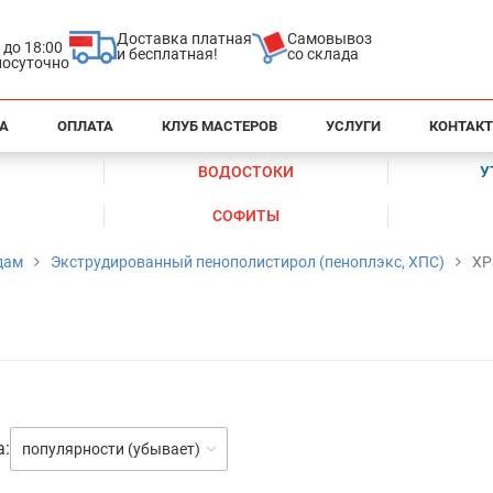
Доставка платная
Самовывоз
0 до 18:00
и бесплатная!
со склада
глосуточно
А
ОПЛАТА
КЛУБ МАСТЕРОВ
УСЛУГИ
КОНТАК
ВОДОСТОКИ
У
СОФИТЫ
дам
Экструдированный пенополистирол (пеноплэкс, ХПС)
XP
а:
популярности (убывает)