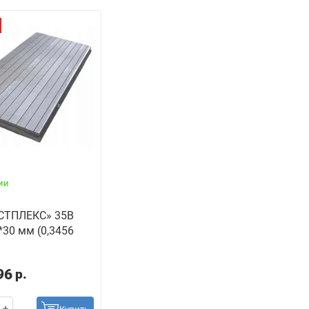
ии
СТПЛЕКС» 35В
*30 мм (0,3456
96
р.