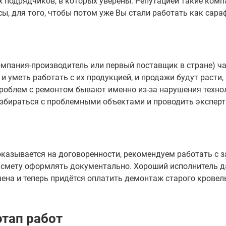
подрядчиков, в которых уверены. Репутацией такие компа
сы, для того, чтобы потом уже Вы стали работать как са
омпания-производитель или первый поставщик в стране) ча
и уметь работать с их продукцией, и продажи будут расти,
в проблем с ремонтом бывают именно из-за нарушения техн
збираться с проблемными объектами и проводить эксперт
 оказывается на договоренности, рекомендуем работать с
смету оформлять документально. Хороший исполнитель да
шена и теперь придётся оплатить демонтаж старого крове
этап работ