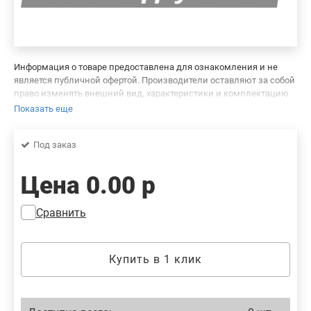
Информация о товаре предоставлена для ознакомления и не
является публичной офертой. Производители оставляют за собой
право изменять внешний вид, характеристики и комплектацию
товара, предварительно не уведомляя продавцов и потребителей.
Показать еще
Просим вас отнестись с пониманием к данному факту и заранее
приносим извинения за возможные неточности в описании и
Под заказ
фотографиях товара. Будем благодарны вам за сообщение об
ошибках — это поможет сделать наш каталог еще точнее!
Цена
0.00 р
Сравнить
Купить в 1 клик