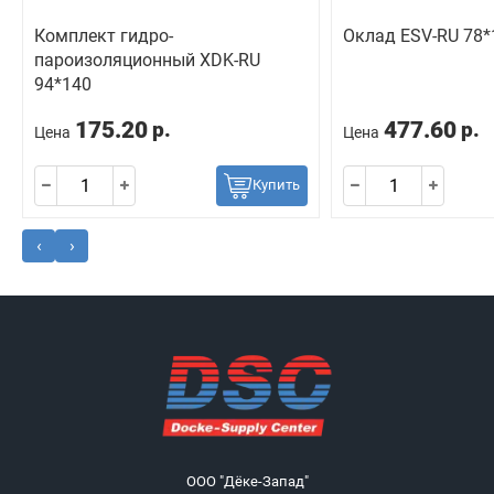
Комплект гидро-
Оклад ESV-RU 78*
пароизоляционный ХDK-RU
94*140
175.20
477.60
р.
р.
Цена
Цена
Купить
‹
›
ООО "Дёке-Запад"