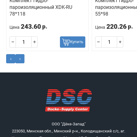
Комплект гидро-
Комплект гидро-
пароизоляционный ХDK-RU
пароизоляционны
78*118
55*98
243.60
220.26
р.
р.
Цена
Цена
Купить
‹
›
ООО "Дёке-Запад"
223050, Минская обл., Минский р-н., Колодищанский с/с, аг.