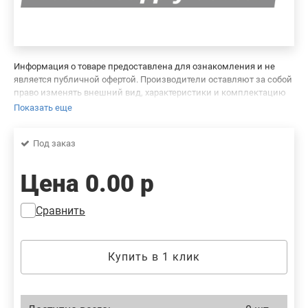
Информация о товаре предоставлена для ознакомления и не
является публичной офертой. Производители оставляют за собой
право изменять внешний вид, характеристики и комплектацию
товара, предварительно не уведомляя продавцов и потребителей.
Показать еще
Просим вас отнестись с пониманием к данному факту и заранее
приносим извинения за возможные неточности в описании и
Под заказ
фотографиях товара. Будем благодарны вам за сообщение об
ошибках — это поможет сделать наш каталог еще точнее!
Цена
0.00 р
Сравнить
Купить в 1 клик