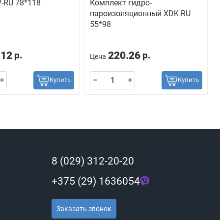
-RU 78*118
Комплект гидро-
пароизоляционный ХDK-RU
55*98
.12
220.26
р.
р.
Цена
Купить
Купить
8 (029) 312-20-20
+375 (29) 1636054
Заказать звонок