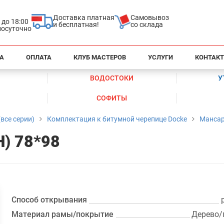
Доставка платная
Самовывоз
0 до 18:00
и бесплатная!
со склада
глосуточно
А
ОПЛАТА
КЛУБ МАСТЕРОВ
УСЛУГИ
КОНТАК
ВОДОСТОКИ
У
СОФИТЫ
все серии)
Комплектация к битумной черепице Docke
Мансар
H) 78*98
Способ открывания
Материал рамы/покрытие
Дерево/