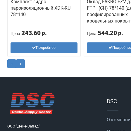
Комплект гидро-
Оклад FAKRO EZV д
пароизоляционный ХDK-RU
FTP_ (CH) 78*140 (д
78*140
профилированных
кровельных покрыт
243.60
544.20
р.
р.
Цена
Цена
Подробнее
Подробне
‹
›
DSC
О компани
ООО "Дёке-Запад"