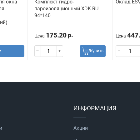
ля окна
Комплект гидро-
Оклад ESV
ля
пароизоляционный ХDK-RU
94*140
ий)
175.20
447
р.
Цена
Цена
е
Купить
ИНФОРМАЦИЯ
и
Акции