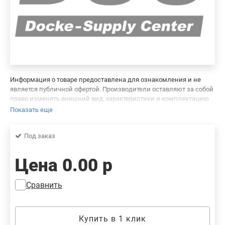
Информация о товаре предоставлена для ознакомления и не
является публичной офертой. Производители оставляют за собой
право изменять внешний вид, характеристики и комплектацию
товара, предварительно не уведомляя продавцов и потребителей.
Показать еще
Просим вас отнестись с пониманием к данному факту и заранее
приносим извинения за возможные неточности в описании и
Под заказ
фотографиях товара. Будем благодарны вам за сообщение об
ошибках — это поможет сделать наш каталог еще точнее!
Цена
0.00 р
Сравнить
Купить в 1 клик