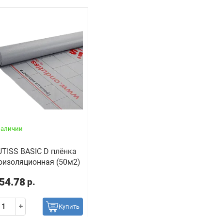
наличии
TISS BASIC D плёнка
оизоляционная (50м2)
54.78
р.
Купить