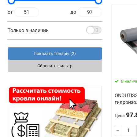
от
до
Только в наличии
Показать товары (
2
)
Сбросить фильтр
В налич
ONDUTISS
гидроизо
97.
Цена