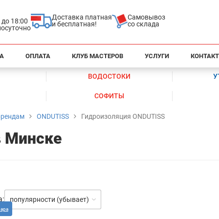
Доставка платная
Самовывоз
0 до 18:00
и бесплатная!
со склада
глосуточно
А
ОПЛАТА
КЛУБ МАСТЕРОВ
УСЛУГИ
КОНТАК
ВОДОСТОКИ
У
СОФИТЫ
брендам
ONDUTISS
Гидроизоляция ONDUTISS
в Минске
а:
популярности (убывает)
вара