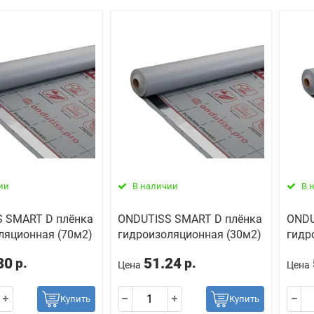
ии
В наличии
В 
 SMART D плёнка
ONDUTISS SMART D плёнка
ONDU
ляционная (70м2)
гидроизоляционная (30м2)
гидр
80
51.24
р.
р.
Цена
Цена
Купить
Купить