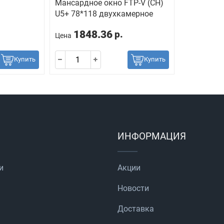
Мансардное окно FTP-V (CH)
U5+ 78*118 двухкамерное
1848.36
р.
Цена
Купить
Купить
ИНФОРМАЦИЯ
и
Акции
Новости
Доставка