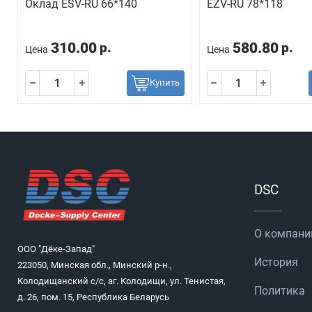
Оклад ESV-RU 66*140
EZV-RU 78*118
310.00
580.80
р.
р.
Цена
Цена
Купить
DSC
О компани
ООО "Дёке-Запад"
История
223050, Минская обл., Минский р-н.,
Колодищанский с/с, аг. Колодищи, ул. Тенистая,
Политика
д. 26, пом. 15, Республика Беларусь