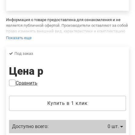
Информация о товаре предоставлена для ознакомления и не
является публичной офертой. Производители оставляют за собой
право изменять внешний вид, характеристики и комплектацию
товара, предварительно не уведомляя продавцов и потребителей.
Показать еще
Просим вас отнестись с пониманием к данному факту и заранее
приносим извинения за возможные неточности в описании и
Под заказ
фотографиях товара. Будем благодарны вам за сообщение об
ошибках — это поможет сделать наш каталог еще точнее!
Цена
р
Сравнить
Купить в 1 клик
Доступно всего:
0 шт.