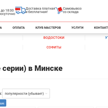
Доставка платная
Самовывоз
0 до 18:00
и бесплатная!
со склада
глосуточно
А
ОПЛАТА
КЛУБ МАСТЕРОВ
УСЛУГИ
КОНТАК
ВОДОСТОКИ
У
СОФИТЫ
 серии) в Минске
а:
популярности (убывает)
овар