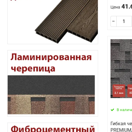
41.
Цена
В налич
Гибкая че
PREMIUM/