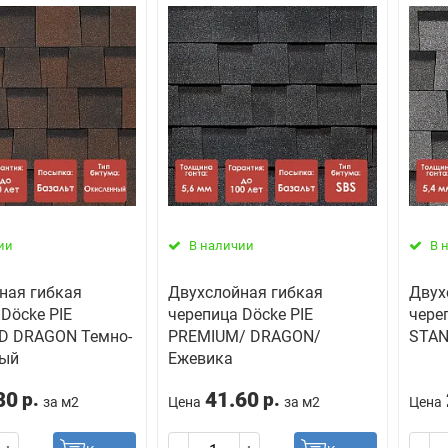
ии
В наличии
В 
ная гибкая
Двухслойная гибкая
Двух
Döcke PIE
черепица Döcke PIE
чере
D DRAGON Темно-
PREMIUM/ DRAGON/
STAN
вый
Ежевика
80
41.60
р.
р.
за м2
Цена
за м2
Цена