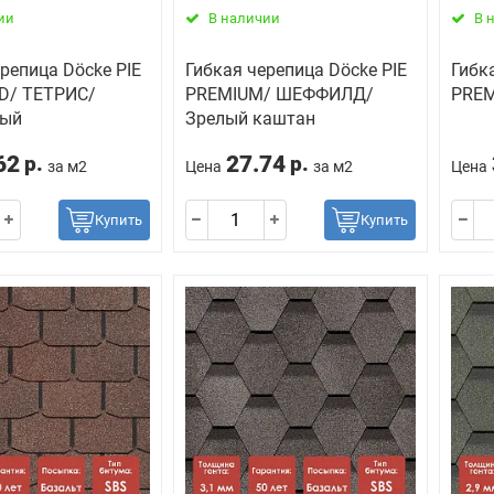
ии
В наличии
В 
репица Döcke PIE
Гибкая черепица Döcke PIE
Гибк
D/ ТЕТРИС/
PREMIUM/ ШЕФФИЛД/
PREM
вый
Зрелый каштан
62
27.74
р.
р.
за м2
Цена
за м2
Цена
Купить
Купить