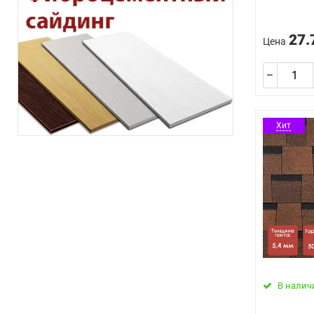
27.
Цена
Хит
В налич