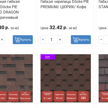
ная гибкая
Гибкая черепица Döcke PIE
Гибк
Döcke PIE
PREMIUM/ ЦЮРИХ/ Кофе
STAN
D DRAGON
оричневый
80
32.42
р.
р.
за м2
Цена
за м2
Цена
Купить
Купить
Хит