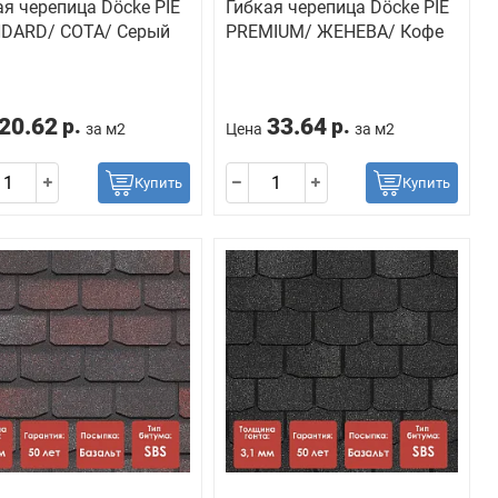
ая черепица Döcke PIE
Гибкая черепица Döcke PIE
DARD/ СОТА/ Серый
PREMIUM/ ЖЕНЕВА/ Кофе
20.62
33.64
р.
р.
за м2
Цена
за м2
Купить
Купить