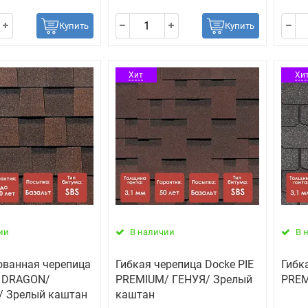
Купить
Купить
Хит
Хи
ии
В наличии
В 
ванная черепица
Гибкая черепица Docke PIE
Гибк
E DRAGON/
PREMIUM/ ГЕНУЯ/ Зрелый
PREM
 Зрелый каштан
каштан