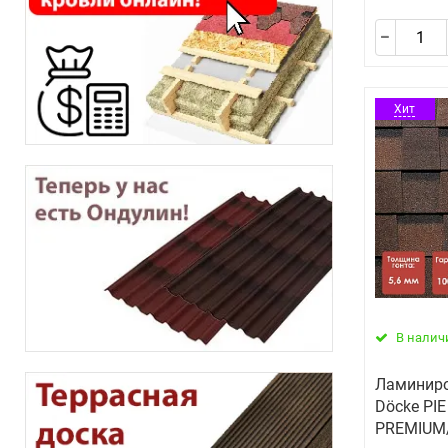
Хит
В налич
Ламиниро
Döcke PI
PREMIUM/