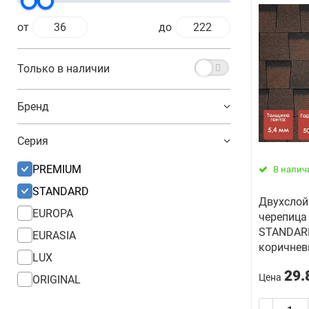
от
до
Только в наличии
Бренд
Серия
PREMIUM
В налич
STANDARD
Двухслой
EUROPA
черепица 
STANDAR
EURASIA
коричне
LUX
29.
Цена
ORIGINAL