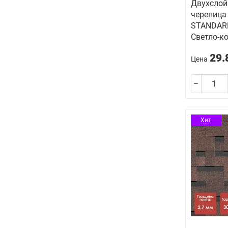
Двухслой
черепица 
STANDAR
Светло-к
29.
Цена
Хит