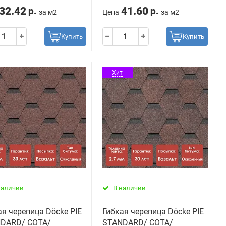
32.42
41.60
р.
р.
за м2
Цена
за м2
Купить
Купить
Хит
наличии
В наличии
ая черепица Döcke PIE
Гибкая черепица Döcke PIE
DARD/ СОТА/
STANDARD/ СОТА/