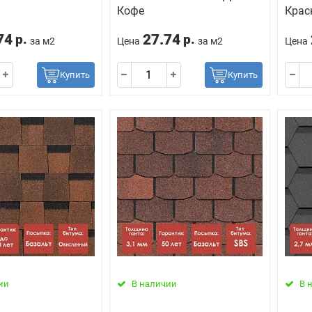
Кофе
Крас
74
27.74
р.
р.
за м2
Цена
за м2
Цена
Купить
Купить
ии
В наличии
В 