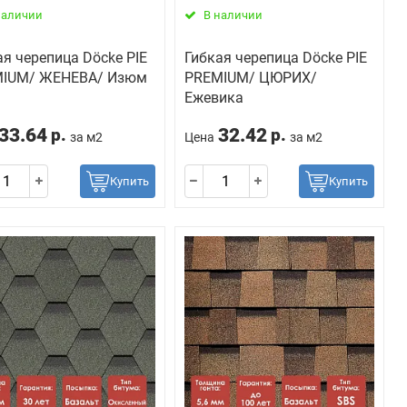
наличии
В наличии
ая черепица Döcke PIE
Гибкая черепица Döcke PIE
IUM/ ЖЕНЕВА/ Изюм
PREMIUM/ ЦЮРИХ/
Ежевика
33.64
32.42
р.
р.
за м2
Цена
за м2
Купить
Купить