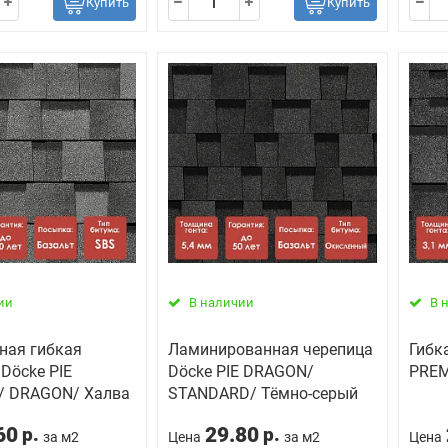
Купить
Купить
ии
В наличии
В 
ная гибкая
Ламинированная черепица
Гибк
Döcke PIE
Döcke PIE DRAGON/
PREM
/ DRAGON/ Халва
STANDARD/ Тёмно-серый
60
29.80
р.
р.
за м2
Цена
за м2
Цена