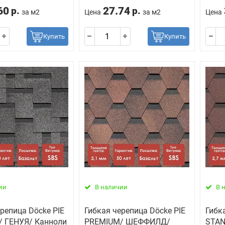
60
27.74
р.
р.
за м2
Цена
за м2
Цена
Купить
Купить
ии
В наличии
В 
репица Döcke PIE
Гибкая черепица Döcke PIE
Гибк
 ГЕНУЯ/ Канноли
PREMIUM/ ШЕФФИЛД/
STAN