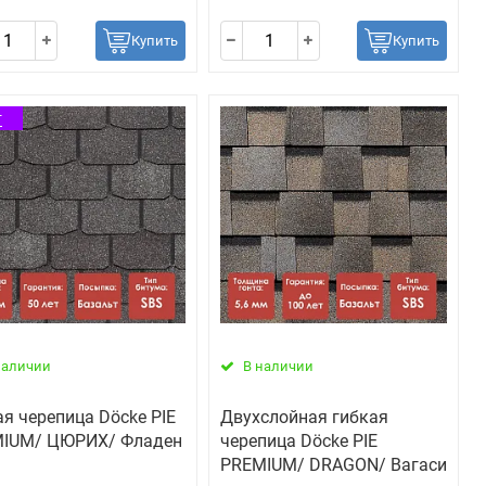
Купить
Купить
т
наличии
В наличии
ая черепица Döcke PIE
Двухслойная гибкая
IUM/ ЦЮРИХ/ Фладен
черепица Döcke PIE
PREMIUM/ DRAGON/ Вагаси