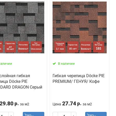
наличии
В наличии
слойная гибкая
Гибкая черепица Döcke PIE
пица Döcke PIE
PREMIUM/ ГЕНУЯ/ Кофе
DARD DRAGON Серый
29.80
27.74
р.
р.
за м2
Цена
за м2