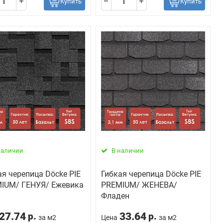
Купить
Купить
наличии
В наличии
ая черепица Döcke PIE
Гибкая черепица Döcke PIE
IUM/ ГЕНУЯ/ Ежевика
PREMIUM/ ЖЕНЕВА/
Фладен
27.74
33.64
р.
р.
за м2
Цена
за м2